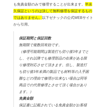
も免責金額のみで修理することが出来ます。
半永
久保証というのは決して無料修理を保証するもの
ではありません。
以下ゼナックの公式WEBサイト
から引用。
保証期間と保証回数
無期限で複数回有効です。
（修理可能期間は製造打ち切り後3年までと
し、それ以降でも修理部品の在庫がある限
り修理対応させて頂きます。但し、製造打
ち切り後3年未満の製品でも材料等の入手困
難などの理由で修理が出来ない場合は同等
商品での代替修理とさせて頂く場合があり
ます。）
免責金額
保証書に記載されている免責金額がお客様