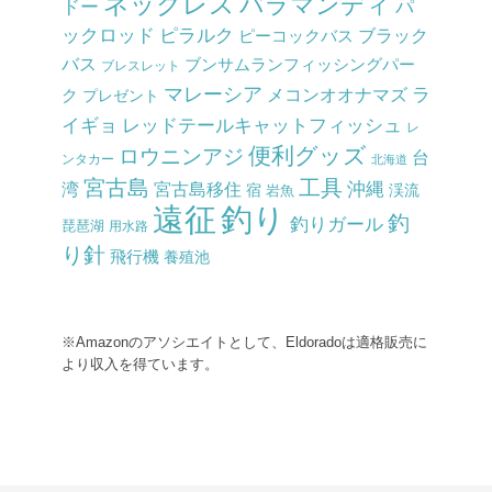
ネックレス
バラマンディ
ドー
パ
ックロッド
ピラルク
ピーコックバス
ブラック
バス
ブンサムランフィッシングパー
ブレスレット
マレーシア
ラ
メコンオオナマズ
ク
プレゼント
イギョ
レッドテールキャットフィッシュ
レ
便利グッズ
ロウニンアジ
台
ンタカー
北海道
宮古島
工具
沖縄
湾
宮古島移住
渓流
宿
岩魚
釣り
遠征
釣
釣りガール
琵琶湖
用水路
り針
飛行機
養殖池
※Amazonのアソシエイトとして、Eldoradoは適格販売に
より収入を得ています。