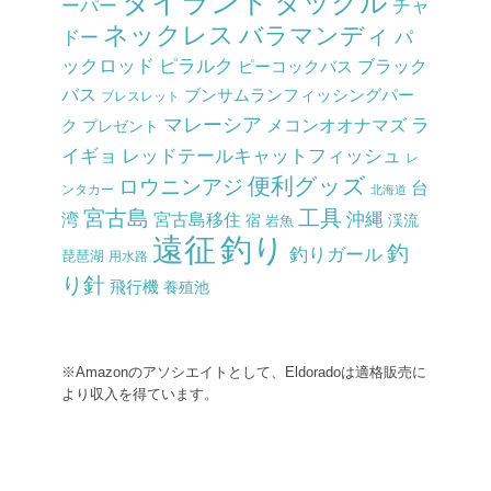
タイランド
タックル
チャ
ーパー
ネックレス
バラマンディ
ドー
パ
ックロッド
ピラルク
ピーコックバス
ブラック
バス
ブンサムランフィッシングパー
ブレスレット
マレーシア
ラ
メコンオオナマズ
ク
プレゼント
イギョ
レッドテールキャットフィッシュ
レ
便利グッズ
ロウニンアジ
台
ンタカー
北海道
宮古島
工具
沖縄
湾
宮古島移住
渓流
宿
岩魚
釣り
遠征
釣
釣りガール
琵琶湖
用水路
り針
飛行機
養殖池
※Amazonのアソシエイトとして、Eldoradoは適格販売に
より収入を得ています。