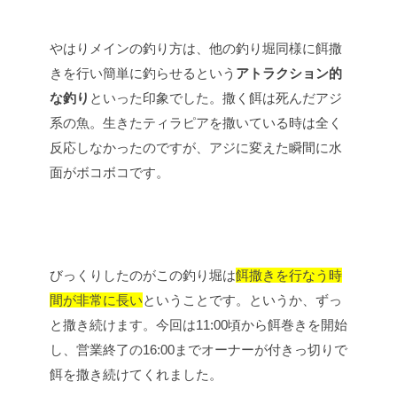
やはりメインの釣り方は、他の釣り堀同様に餌撒
きを行い簡単に釣らせるという
アトラクション的
な釣り
といった印象でした。撒く餌は死んだアジ
系の魚。生きたティラピアを撒いている時は全く
反応しなかったのですが、アジに変えた瞬間に水
面がボコボコです。
びっくりしたのがこの釣り堀は
餌撒きを行なう時
間が非常に長い
ということです。というか、ずっ
と撒き続けます。今回は11:00頃から餌巻きを開始
し、営業終了の16:00までオーナーが付きっ切りで
餌を撒き続けてくれました。