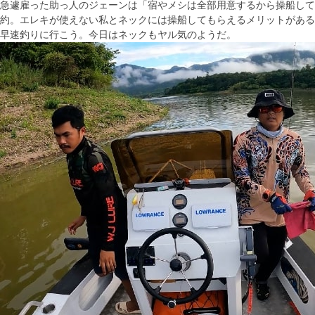
急遽雇った助っ人のジェーンは「宿やメシは全部用意するから操船して
約。エレキが使えない私とネックには操船してもらえるメリットがある
早速釣りに行こう。今日はネックもヤル気のようだ。