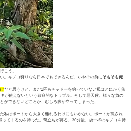
行こう」
い。キノコ狩りなら日本でもできるんだ。いやその前に
そもそも俺
け
だと思うけど、まだ1匹もチャドーを釣っていない私はとにかく焦
レキが使えないという致命的なトラブル。そして悪天候。様々な負の
とができないどころか、むしろ腹が立ってしまった。
た私はボートから大きく離れるわけにもいかない。ボートが流され
帰ってくるのを待った。苛立ちが募る。30分後、袋一杯のキノコを持