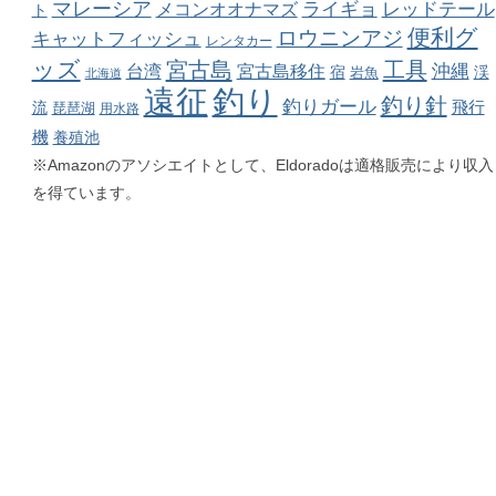
マレーシア
ライギョ
メコンオオナマズ
レッドテール
ト
便利グ
ロウニンアジ
キャットフィッシュ
レンタカー
ッズ
宮古島
工具
沖縄
台湾
宮古島移住
渓
宿
岩魚
北海道
釣り
遠征
釣り針
釣りガール
飛行
流
琵琶湖
用水路
機
養殖池
※Amazonのアソシエイトとして、Eldoradoは適格販売により収入
を得ています。