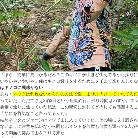
「ほら、簡単に見つかるだろ？このキノコが山ほど生えてるから採りに
いやいやいやいや…俺はキノコ狩りをするためにタイまで来たんじゃな
はキノコに興味がない
。
恐らく
ネックは釣れないから別の方法で楽しませようとしてくれてるだ
っていた。ただでさえ2泊3日という短期釣行。残り時間はわずか。エ
要素で焦りに焦っていた私は、この親切に対してどうしても感謝するこ
「なにを呑気なこと言ってるんだ」
結局ネックとジェーンはマジで山に入っていった。その場に取り残され
ないように注意を払いながら同じポイントを何度も何度も撃って2人が
って満面の笑みで山を下りて来た。