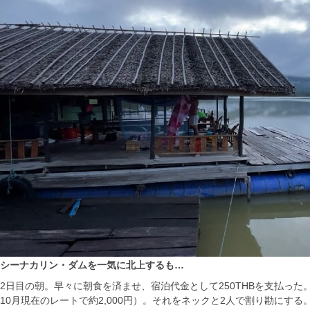
シーナカリン・ダムを一気に北上するも…
2日目の朝。早々に朝食を済ませ、宿泊代金として250THBを支払った。
10月現在のレートで約2,000円）。それをネックと2人で割り勘にする