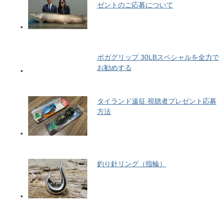
ゼントのご応募について
ボガグリップ 30LBスペシャルを全力で
お勧めする
タイランド遠征 視聴者プレゼント応募
方法
釣り針リング（指輪）