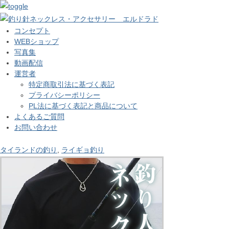
コンセプト
WEBショップ
写真集
動画配信
運営者
特定商取引法に基づく表記
プライバシーポリシー
PL法に基づく表記と商品について
よくあるご質問
お問い合わせ
タイランドの釣り
,
ライギョ釣り