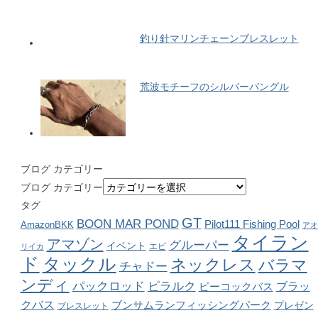
釣り針マリンチェーンブレスレット
荒波モチーフのシルバーバングル
ブログ カテゴリー
ブログ カテゴリー
タグ
GT
BOON MAR POND
Pilot111 Fishing Pool
AmazonBKK
アオ
タイラン
アマゾン
グルーパー
イベント
リイカ
エビ
ド
タックル
ネックレス
バラマ
チャドー
ンディ
パックロッド
ピラルク
ピーコックバス
ブラッ
クバス
ブンサムランフィッシングパーク
プレゼン
ブレスレット