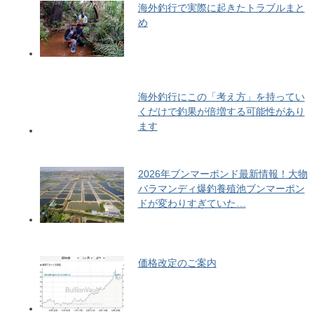
海外釣行で実際に起きたトラブルまと
め
海外釣行にこの「考え方」を持ってい
くだけで釣果が倍増する可能性があり
ます
2026年ブンマーポンド最新情報！大物
バラマンディ爆釣養殖池ブンマーポン
ドが変わりすぎていた…
価格改定のご案内