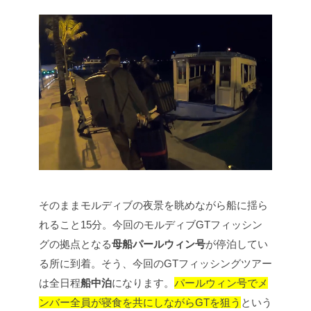
そのままモルディブの夜景を眺めながら船に揺ら
れること15分。今回のモルディブGTフィッシン
グの拠点となる
母船パールウィン号
が停泊してい
る所に到着。そう、今回のGTフィッシングツアー
は全日程
船中泊
になります。
パールウィン号でメ
ンバー全員が寝食を共にしながらGTを狙う
という