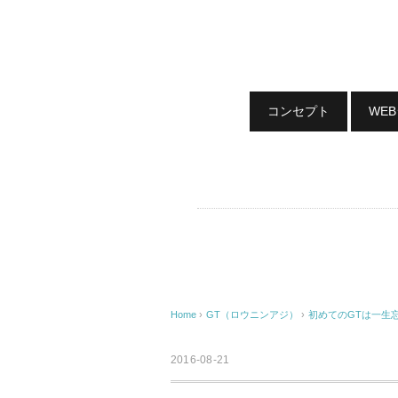
コンセプト
WE
Home
›
GT（ロウニンアジ）
›
初めてのGTは一生
2016-08-21