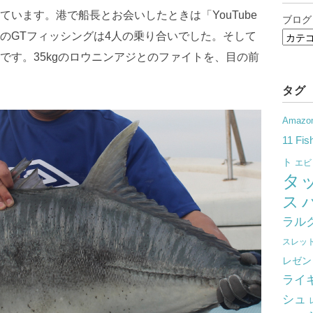
います。港で船長とお会いしたときは「YouTube
ブログ
のGTフィッシングは4人の乗り合いでした。そして
です。35kgのロウニンアジとのファイトを、目の前
タグ
Amazo
11 Fis
ト
エビ
タ
ス
ラル
スレッ
レゼン
ライ
シュ