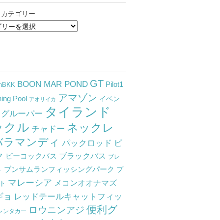
 カテゴリー
GT
BOON MAR POND
Pilot1
nBKK
アマゾン
hing Pool
イベン
アオリイカ
タイランド
グルーパー
ックル
ネックレ
チャドー
バラマンディ
パックロッド
ピ
ク
ピーコックバス
ブラックバス
ブレ
ブンサムランフィッシングパーク
プ
ト
マレーシア
メコンオオナマズ
ト
ギョ
レッドテールキャットフィッ
便利グ
ロウニンアジ
レンタカー