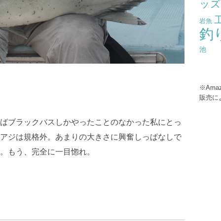
ッ
岩魚
釣
池
※Ama
販売に
ばブラックバスしかやったことのなかった私にとっ
アジは規格外。あまりの大きさに興奮しっぱなしで
。もう、完全に一目惚れ。