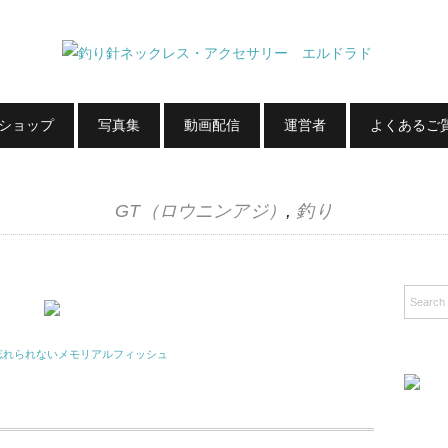
Bショップ
写真集
動画配信
運営者
よくあるご
GT（ロウニンアジ）
,
釣り
忘れられないメモリアルフィッシュ