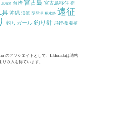
ズ
宮古島
台湾
宮古島移住
宿
北海道
遠征
工具
沖縄
渓流
琵琶湖
用水路
り
釣り針
釣りガール
飛行機
養殖
zonのアソシエイトとして、Eldoradoは適格
より収入を得ています。