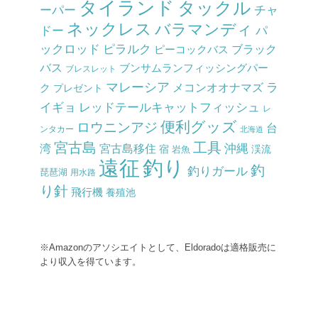
タイランド
タックル
チャ
ーパー
ネックレス
バラマンディ
ドー
パ
ックロッド
ピラルク
ピーコックバス
ブラック
バス
ブンサムランフィッシングパー
ブレスレット
マレーシア
ラ
メコンオオナマズ
ク
プレゼント
イギョ
レッドテールキャットフィッシュ
レ
便利グッズ
ロウニンアジ
台
ンタカー
北海道
宮古島
工具
沖縄
湾
宮古島移住
渓流
宿
岩魚
釣り
遠征
釣
釣りガール
琵琶湖
用水路
り針
飛行機
養殖池
※Amazonのアソシエイトとして、Eldoradoは適格販売に
より収入を得ています。