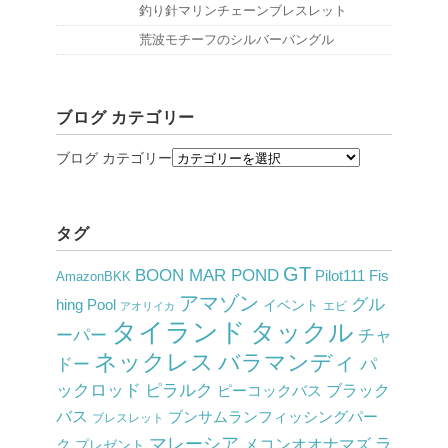
釣り針マリンチェーンブレスレット
荒波モチーフのシルバーバングル
ブログ カテゴリー
ブログ カテゴリー
タグ
GT
BOON MAR POND
Pilot111 Fis
AmazonBKK
アマゾン
グル
hing Pool
イベント
アオリイカ
エビ
タイランド
タックル
チャ
ーパー
ネックレス
バラマンディ
ドー
パ
ックロッド
ピラルク
ピーコックバス
ブラック
バス
ブンサムランフィッシングパー
ブレスレット
マレーシア
ラ
メコンオオナマズ
ク
プレゼント