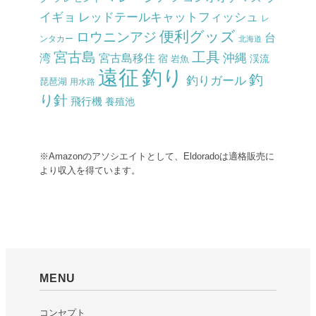
イギョ
レッドテールキャットフィッシュ
レ
便利グッズ
ロウニンアジ
台
ンタカー
北海道
宮古島
工具
沖縄
湾
宮古島移住
渓流
宿
岩魚
釣り
遠征
釣
釣りガール
琵琶湖
用水路
り針
飛行機
養殖池
※Amazonのアソシエイトとして、Eldoradoは適格販売に
より収入を得ています。
MENU
コンセプト